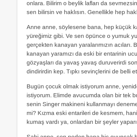
onlara. Bilirim o beylik lafları da sevmezsi
sen bilirsin ve haklısın. Genellikle hep haklı
Anne anne, söylesene bana, hep küçük ka
yüreğimiz gibi. Ve sen öpünce o yumuk yum
gerçekten kanayan yaralarımızın acıları. 
kanayan yaramızı da eski bir entarinin uc
gözyaşları da yavaş yavaş duruverirdi son
dindirirdin kep. Tıpkı sevinçlerini de belli e
Bugün çocuk olmak istiyorum anne, yeni
istiyorum. Elimde avucumda olan bir tek b
senin Singer makineni kullanmayı denemey
mi? Kızma eski entarileri de kesmem, hani
kumaş vardı ya, onlardan bir şeyler yapar
Sahi anne, sen neden bana hiç oyuncak 