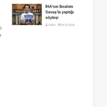
İHA’nın İbrahim
Savaş’la yaptığı
söyleşi
Editör
26.07.2026
i
o