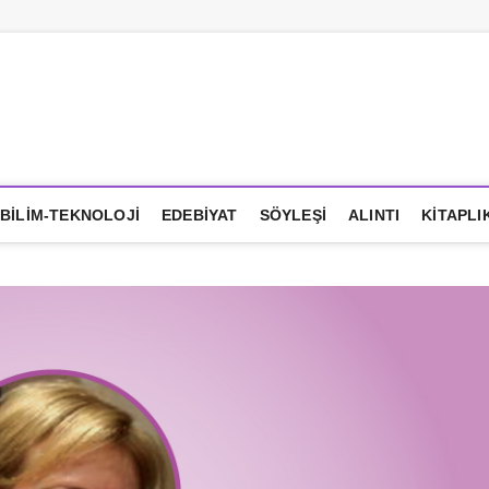
LHANE
BILIM-TEKNOLOJI
EDEBIYAT
SÖYLEŞI
ALINTI
KITAPLI