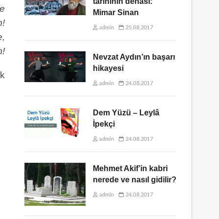
tarihinin dehası:
ne
Mimar Sinan
m!
admin
25.08.2017
e,
m!
Nevzat Aydın’ın başarı
hikayesi
ek
admin
24.08.2017
Dem Yüzü – Leylâ
İpekçi
admin
24.08.2017
Mehmet Akif’in kabri
nerede ve nasıl gidilir?
admin
24.08.2017