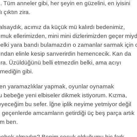
n. Tüm anneler gibi, her şeyin en güzelini, en iyisini
 çıktın zira.
lsaydık, acımız da küçük mü kalırdı bedenimiz,
uk ellerimizden, mini mini dizlerimizden geçer miyd
Belki yara bandı bulamazdın o zamanlar sarmak için 
undan elinle kesip sarıverirdin hemencecik. Kan da
ra. Üzüldüğünü belli etmezdin belki, ama acıyı
tmediğin gibi.
den yaramazlıklar yapmak, oyunlar oynamak
u bebeğe yeni elbiseler dikmek istiyorum. Kızma,
eceğim bu sefer. İğne iplik neyime yetmiyor değil
 geçenlerde amcamların getirdiği üç beş parça artık
ım ben.
bebek almadın? Benim çocuk olduğumu hiç fark