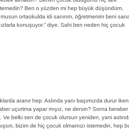
 istemedin? Ben o yüzden mi hep büyük düşündüm,
r musun ortaokulda idi sanırım, öğretmenim beni san
n kızlarla konuşuyor.” diye. Sahi ben neden hiç çocuk
larda aranır hep. Aslında yanı başımızda durur iken
ber uçurtma yapar mıyız, ne dersin? Sonra beraber
n… Ve belki sen de çocuk olursun yeniden, yani aslın
mışsın, bizim de hiç çocuk olmamızı istemedin, hep b