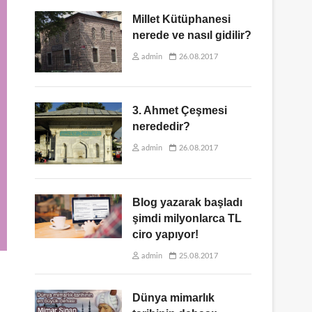
Millet Kütüphanesi
nerede ve nasıl gidilir?
admin
26.08.2017
3. Ahmet Çeşmesi
nerededir?
admin
26.08.2017
Blog yazarak başladı
şimdi milyonlarca TL
ciro yapıyor!
admin
25.08.2017
Dünya mimarlık