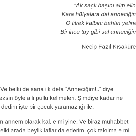
“Ak saçlı başını alıp eli
Kara hülyalara dal anneciği
O titrek kalbini bahtın yelin
Bir ince tüy gibi sal anneciği
Necip Fazıl Kısakür
e belki de sana ilk defa “Anneciğim!..” diye
sin öyle allı pullu kelimeleri. Şimdiye kadar ne
edim işte bir çocuk yaramazlığı ile.
 annem olarak kal, e mi yine. Ve biraz muhabbet
ki arada beylik laflar da ederim, çok takılma e mi