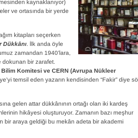
emesinden kaynaklanıyor)
er ve ortasında bir yerde
ğım kitapları seçerken
ar Dükkânı
. İlk anda öyle
duğumuz zamandan 1940’lara,
 dokunan bir zarafet.
Bilim Komitesi ve CERN
(Avrupa Nükleer
ye’yi temsil eden yazarın kendisinden “Fakir” diye s
asına gelen attar dükkânının ortağı olan iki kardeş
mlerinin hikâyesi oluşturuyor. Zamanın bazı meşhur
çin bir araya geldiği bu mekân adeta bir akademi