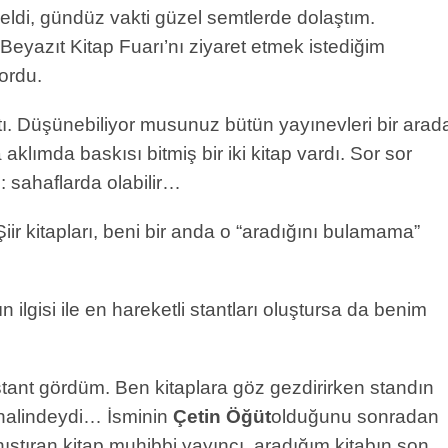
ldi, gündüz vakti güzel semtlerde dolaştım.
eyazıt Kitap Fuarı’nı ziyaret etmek istediğim
yordu.
ktı. Düşünebiliyor musunuz bütün yayınevleri bir arad
aklımda baskısı bitmiş bir iki kitap vardı. Sor sor
 sahaflarda olabilir…
Şiir kitapları, beni bir anda o “aradığını bulamama”
n ilgisi ile en hareketli stantları oluştursa da benim
ir stant gördüm. Ben kitaplara göz gezdirirken standın
i halindeydi… İsminin
Çetin Öğüt
olduğunu sonradan
nıştıran kitap muhibbi yayıncı, aradığım kitabın son