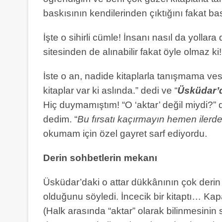
baskısının kendilerinden çıktığını fakat bas
İşte o sihirli cümle! İnsanı nasıl da yollara
sitesinden de alınabilir fakat öyle olmaz 
İste o an, nadide kitaplarla tanışmama ves
kitaplar var ki aslında.” dedi ve “
Üsküdar’d
Hiç duymamıştım! “O ‘aktar’ değil miydi?” 
dedim. “
Bu fırsatı kaçırmayın hemen ilerde
okumam için özel gayret sarf ediyordu.
Derin sohbetlerin mekanı
Üsküdar’daki o attar dükkânının çok deri
olduğunu söyledi. İncecik bir kitaptı… Kapa
(Halk arasında “aktar” olarak bilinmesinin 