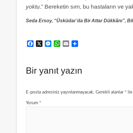
yoktu
.” Bereketin sırrı, bu hastaların ve 
Seda Ersoy, “Üsküdar’da Bir Attar Dükkânı”, Bi
F
X
M
W
E
S
a
e
h
m
h
c
s
a
a
a
e
s
t
i
r
Bir yanıt yazın
b
e
s
l
e
o
n
A
o
g
p
k
e
p
E-posta adresiniz yayınlanmayacak.
Gerekli alanlar
*
ile
r
Yorum
*