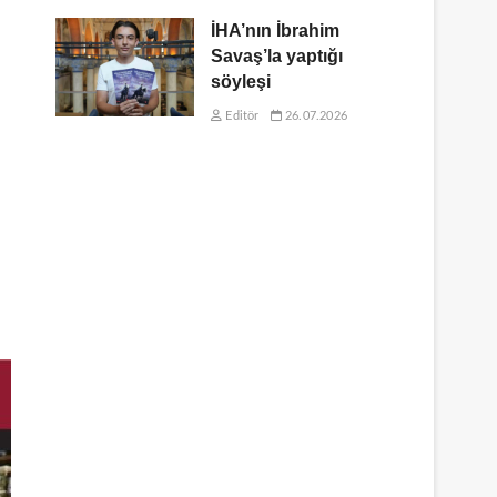
İHA’nın İbrahim
Savaş’la yaptığı
söyleşi
Editör
26.07.2026