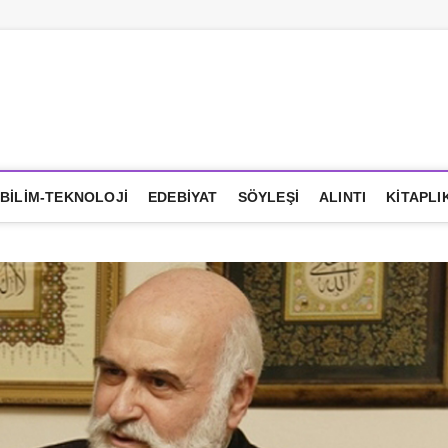
LHANE
BILIM-TEKNOLOJI
EDEBIYAT
SÖYLEŞI
ALINTI
KITAPLI