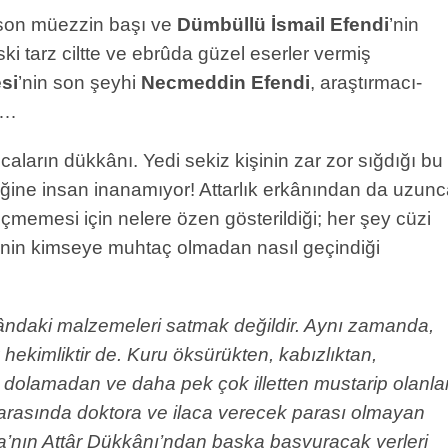
 son müezzin başı ve
Dümbüllü İsmail Efendi
’nin
ski tarz ciltte ve ebrûda güzel eserler vermiş
si
’nin son şeyhi
Necmeddin Efendi
, araştırmacı-
r…
caların dükkânı. Yedi sekiz kişinin zar zor sığdığı bu
rdiğine insan inanamıyor! Attarlık erkânından da uzun
çmemesi için nelere özen gösterildiği; her şey cüzi
şinin kimseye muhtaç olmadan nasıl geçindiği
ândaki malzemeleri satmak değildir. Aynı zamanda,
tik hekimliktir de. Kuru öksürükten, kabızlıktan,
n, dolamadan ve daha pek çok illetten mustarip olanla
r arasında doktora ve ilaca verecek parası olmayan
a’nın Attâr Dükkânı’ndan başka başvuracak yerleri