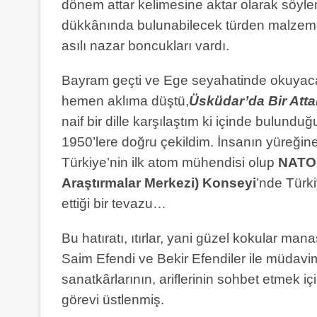
dönem attar kelimesine aktar olarak söyl
dükkânında bulunabilecek türden malzemel
asılı nazar boncukları vardı.
Bayram geçti ve Ege seyahatinde okuyaca
hemen aklıma düştü,
Üsküdar’da Bir Att
naif bir dille karşılaştım ki içinde bulun
1950’lere doğru çekildim. İnsanın yüreğine
Türkiye’nin ilk atom mühendisi olup
NATO 
Araştırmalar Merkezi)
Konseyi
’nde Türki
ettiği bir tevazu…
Bu hatıratı, ıtırlar, yani güzel kokular man
Saim Efendi ve Bekir Efendiler ile müdavi
sanatkârlarının, ariflerinin sohbet etmek i
görevi üstlenmiş.