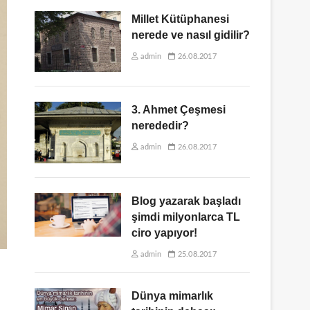
Millet Kütüphanesi
nerede ve nasıl gidilir?
admin
26.08.2017
3. Ahmet Çeşmesi
nerededir?
admin
26.08.2017
Blog yazarak başladı
şimdi milyonlarca TL
ciro yapıyor!
admin
25.08.2017
Dünya mimarlık