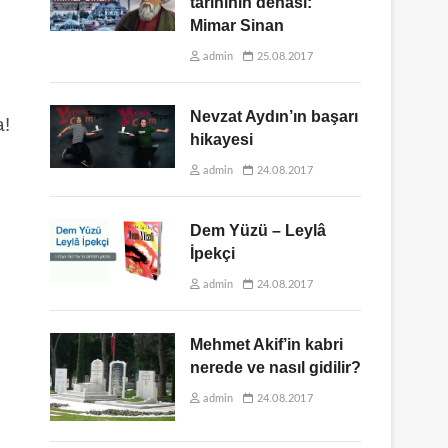
tarihinin dehası:
Mimar Sinan
admin
25.08.2017
Nevzat Aydın’ın başarı
a!
hikayesi
admin
24.08.2017
Dem Yüzü – Leylâ
İpekçi
admin
24.08.2017
Mehmet Akif’in kabri
nerede ve nasıl gidilir?
admin
24.08.2017