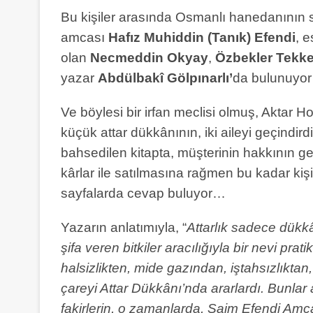
Bu kişiler arasında Osmanlı hanedanının
amcası
Hafız Muhiddin (Tanık) Efendi
, e
olan
Necmeddin Okyay
,
Özbekler Tekke
yazar
Abdülbakî Gölpınarlı’
da bulunuyo
Ve böylesi bir irfan meclisi olmuş, Aktar Ho
küçük attar dükkânının, iki aileyi geçindi
bahsedilen kitapta, müşterinin hakkının ge
kârlar ile satılmasına rağmen bu kadar ki
sayfalarda cevap buluyor…
Yazarın anlatımıyla, “
Attarlık sadece dükk
şifa veren bitkiler aracılığıyla bir nevi pra
halsizlikten, mide gazından, iştahsızlıkta
çareyi Attar Dükkânı’nda ararlardı. Bunla
fakirlerin, o zamanlarda, Saim Efendi Amc