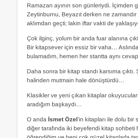
Ramazan ayının son günleriydi. İçimden ge
Zeytinburnu, Beyazıt derken ne zamandır B
aklımdan geçti; lakin iftar vakti de yaklaşı
Çok ilginç, yolum bir anda fuar alanına çı
Bir kitapsever için essiz bir vaha… Aslında 
bulamadım, hemen her stantta aynı cevap:
Daha sonra bir kitap standı karsıma çıktı. 
halinden mutmain hale dönüştürdü…
Klasikler ve yeni çıkan kitaplar okuyucuları
aradığım başkaydı…
O anda
İsmet Özel
’in kitapları ile dolu b
diğer tarafında iki beyefendi kitap sohbet
öğrendiğim ve beni çok güzel kitaplarla ta