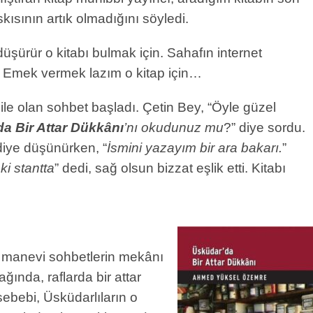
kısının artık olmadığını söyledi.
 düşürür o kitabı bulmak için. Sahafın internet
ki! Emek vermek lazım o kitap için…
ile olan sohbet başladı. Çetin Bey, “Öyle güzel
a Bir Attar Dükkânı
’nı okudunuz mu
?” diye sordu.
diye düşünürken, “
İsmini yazayım bir ara bakarı.
”
ki stantta
” dedi, sağ olsun bizzat eşlik etti. Kitabı
n manevi sohbetlerin mekânı
ğında, raflarda bir attar
sebebi, Üsküdarlıların o