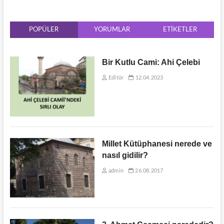
POPÜLER
YORUMLAR
ETIKETLER
Bir Kutlu Cami: Ahi Çelebi
Editör
12.04.2023
Millet Kütüphanesi nerede ve
nasıl gidilir?
admin
26.08.2017