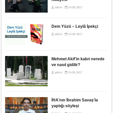
admin
24.08.2017
Dem Yüzü – Leylâ İpekçi
admin
24.08.2017
Mehmet Akif’in kabri nerede
ve nasıl gidilir?
admin
24.08.2017
İHA’nın İbrahim Savaş’la
yaptığı söyleşi