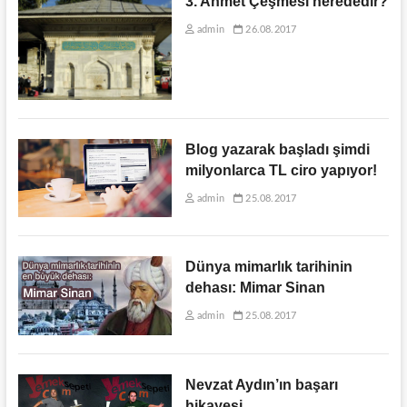
3. Ahmet Çeşmesi nerededir?
admin
26.08.2017
Blog yazarak başladı şimdi
milyonlarca TL ciro yapıyor!
admin
25.08.2017
Dünya mimarlık tarihinin
dehası: Mimar Sinan
admin
25.08.2017
Nevzat Aydın’ın başarı
hikayesi