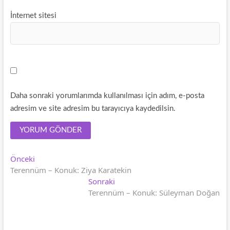
İnternet sitesi
Daha sonraki yorumlarımda kullanılması için adım, e-posta
adresim ve site adresim bu tarayıcıya kaydedilsin.
Yazı
Önceki
Önceki
yazı:
Terennüm – Konuk: Ziya Karatekin
gezinmesi
Sonraki
Sonraki
yazı:
Terennüm – Konuk: Süleyman Doğan