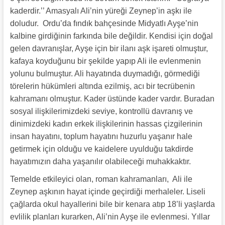
kaderdir.’’ Amasyalı Ali’nin yüreği Zeynep’in aşkı ile
doludur. Ordu’da fındık bahçesinde Midyatlı Ayşe’nin
kalbine girdiğinin farkında bile değildir. Kendisi için doğal
gelen davranışlar, Ayşe için bir ilanı aşk işareti olmuştur,
kafaya koyduğunu bir şekilde yapıp Ali ile evlenmenin
yolunu bulmuştur. Ali hayatında duymadığı, görmediği
törelerin hükümleri altında ezilmiş, acı bir tecrübenin
kahramanı olmuştur. Kader üstünde kader vardır. Buradan
sosyal ilişkilerimizdeki seviye, kontrollü davranış ve
dinimizdeki kadın erkek ilişkilerinin hassas çizgilerinin
insan hayatını, toplum hayatını huzurlu yaşanır hale
getirmek için olduğu ve kaidelere uyulduğu takdirde
hayatımızın daha yaşanılır olabileceği muhakkaktır.
Temelde etkileyici olan, roman kahramanları, Ali ile
Zeynep aşkının hayat içinde geçirdiği merhaleler. Liseli
çağlarda okul hayallerini bile bir kenara atıp 18’li yaşlarda
evlilik planları kurarken, Ali’nin Ayşe ile evlenmesi. Yıllar