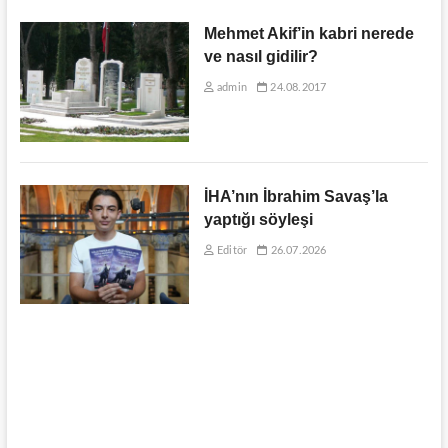
Mehmet Akif’in kabri nerede
ve nasıl gidilir?
admin
24.08.2017
İHA’nın İbrahim Savaş’la
yaptığı söyleşi
Editör
26.07.2026