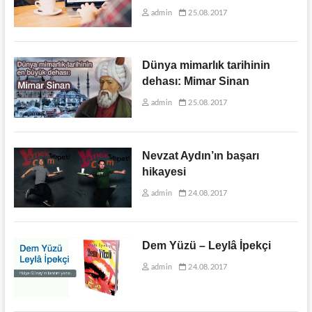
admin
25.08.2017
Dünya mimarlık tarihinin
dehası: Mimar Sinan
admin
25.08.2017
Nevzat Aydın’ın başarı
hikayesi
admin
24.08.2017
Dem Yüzü – Leylâ İpekçi
admin
24.08.2017