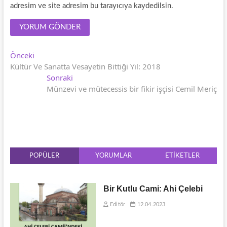
adresim ve site adresim bu tarayıcıya kaydedilsin.
Yazı
Önceki
Önceki
yazı:
Kültür Ve Sanatta Vesayetin Bittiği Yıl: 2018
gezinmesi
Sonraki
Sonraki
yazı:
Münzevi ve mütecessis bir fikir işçisi Cemil Meriç
POPÜLER
YORUMLAR
ETIKETLER
Bir Kutlu Cami: Ahi Çelebi
Editör
12.04.2023