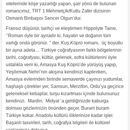
sitelerinde köşe yazarlığı yapan, şair yönü de bulunan
romancımız, TRT 1 Mehmetçik/Kutlu Zafer dizisinin
Osmanlı Binbaşısı Sencer Olgun’dur.
Fransız düşünür, tarihçi ve eleştirmen Hippolyte Taine,
‘’Roman öyle bir aynadır ki, hayatın ve doğanın tüm
varlığı onda görünür. ‘’ der.
Kuş Köprü
romanı, üç boyutlu
bir ayna adeta… Türkiye coğrafyasının farklı bölgelerinin
tarihi, coğrafyası, kültür, gelenek, sofra kültürlerini öyle
ustalıkla verir ki, Amasya Kuş Köprü’de yürüyüş yapıp,
Yeşilırmak Nehri’nin akışına kendinizi kaptırırken,
Amasya evlerinden birinde semaverde çayınızı yudumlar,
haşhaşlı çörekler yer, Samsun, Merzifon, Ordu’ya geçince
geleneksel kebaplar, turşu kızartması içinde bulursunuz
kendinizi. Mardin, Midyat ‘a geldiğinizde kaburga
dolması gözlerinizin önünden geçer. Buram buram
Türkiye kokar. Anadolu kültürü iliklerinize kadar işler.
Başarılı tasvirleri, tarih, coğrafya bilgileri ile kültürel
yanlarımıza dokunur.