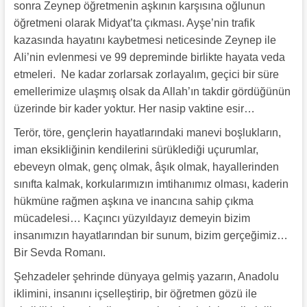
sonra Zeynep öğretmenin aşkının karşısına oğlunun
öğretmeni olarak Midyat’ta çıkması. Ayşe’nin trafik
kazasında hayatını kaybetmesi neticesinde Zeynep ile
Ali’nin evlenmesi ve 99 depreminde birlikte hayata veda
etmeleri. Ne kadar zorlarsak zorlayalım, geçici bir süre
emellerimize ulaşmış olsak da Allah’ın takdir gördüğünün
üzerinde bir kader yoktur. Her nasip vaktine esir…
Terör, töre, gençlerin hayatlarındaki manevi boşlukların,
iman eksikliğinin kendilerini sürüklediği uçurumlar,
ebeveyn olmak, genç olmak, âşık olmak, hayallerinden
sınıfta kalmak, korkularımızın imtihanımız olması, kaderin
hükmüne rağmen aşkına ve inancına sahip çıkma
mücadelesi… Kaçıncı yüzyıldayız demeyin bizim
insanımızın hayatlarından bir sunum, bizim gerçeğimiz…
Bir Sevda Romanı.
Şehzadeler şehrinde dünyaya gelmiş yazarın, Anadolu
iklimini, insanını içselleştirip, bir öğretmen gözü ile