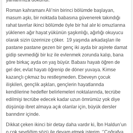
Roman kahramanı Ali’nin birinci bölümde başlayan,
masum aşkı, bir noktada babasına güvenerek takındığı
rahat tavırlar ikinci bölümde öyle bir hal alır ki omuzlarına
yüklenen ağır hayat yükünün şaşkınlığı, ağırlığı okuyucu
olarak sizin üzerinize çöker. 19 yaşında arkadaşları ile
pastane pastane gezen bir genç iki ayda bir aşirete damat
gidip sevmediği bir kız ile evlenmek zorunda kalıp, bana
göre birkaç ayda on yaş büyür. Babası hayatı öğren de
gel der, evlat hayatı öğrenip de döner yuvaya. Kimse
kazançlı çıkmaz bu restleşmeden. Ebeveyn çocuk
ilişkileri, gençlik aşkları, gençlerin hayatlarında
kendilerine hedefler belirlemeleri noktalarında, tecrübe
edilmişi tecrübe edecek kadar uzun ömrümüz yok diye
düşünüp ibret almaya açık olanlar için, büyük dersler
barındırır içinde.
Dikkat çeken ikinci bir detay daha vardır ki, İbn Haldun’un
o çok sevdiğim sözü ile devam etmek isterim. ‘’Coğrafya