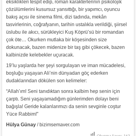
eksiklikleri tespit edip, roman karakterlerinin psikolojik
çözülümlerini kusursuz yansıttığı, bir yapımcı, oyuncu
bakış açısı ile sinema filmi, dizi tadında, mekân
tasvirlerinin, coğrafyanın, tarihin ustalıkla verildiği, şiirsel
üslubu ile akıcı, sürükleyici Kuş Köprü’sü bir romandan
çok öte… Okurken mutlaka bir köşesinden size
dokunacak, bazen midenize bir taş gibi çökecek, bazen
kalbinizde kelebekler uçuracak.
19’lu yaşlarda her şeyi sorgulayan ve iman mücadelesi,
boşluğu yaşayan Ali’nin dünyadan göç ederken
dudaklarından dökülen son kelimeler:
“Allah’ım! Seni tanıdıktan sonra kalbim hep senin için
çarptı. Seni yaşayamadığım günlerimden dolayı beni
bağışla! Geride kalanlarımızı da senin sevginle coştur
Yüce Rabbim!”
Hülya Günay
/ bizimsemaver.com
Okunma Sayısı:
163