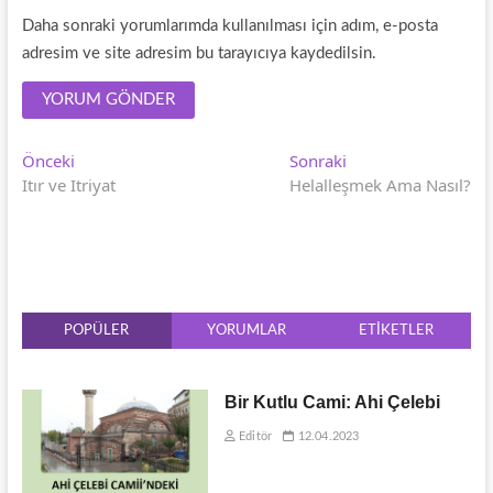
Daha sonraki yorumlarımda kullanılması için adım, e-posta
adresim ve site adresim bu tarayıcıya kaydedilsin.
Yazı
Önceki
Sonraki
Önceki
Sonraki
yazı:
yazı:
Itır ve Itriyat
Helalleşmek Ama Nasıl?
gezinmesi
POPÜLER
YORUMLAR
ETIKETLER
Bir Kutlu Cami: Ahi Çelebi
Editör
12.04.2023