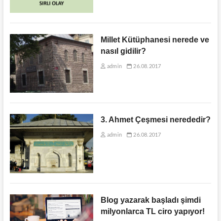
Millet Kütüphanesi nerede ve
nasıl gidilir?
admin
26.08.2017
3. Ahmet Çeşmesi nerededir?
admin
26.08.2017
Blog yazarak başladı şimdi
milyonlarca TL ciro yapıyor!