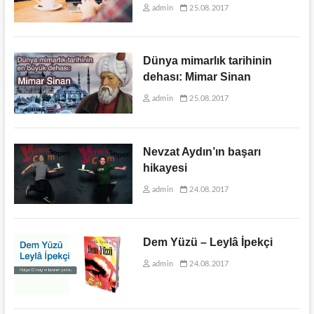
admin
25.08.2017
Dünya mimarlık tarihinin
dehası: Mimar Sinan
admin
25.08.2017
Nevzat Aydın’ın başarı
hikayesi
admin
24.08.2017
Dem Yüzü – Leylâ İpekçi
admin
24.08.2017